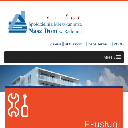
galeria
||
aktualności
||
mapa serwisu
||
RODO
MENU
E-usługi