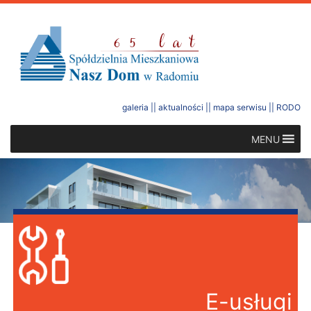
galeria
||
aktualności
||
mapa serwisu
||
RODO
MENU
E-usługi